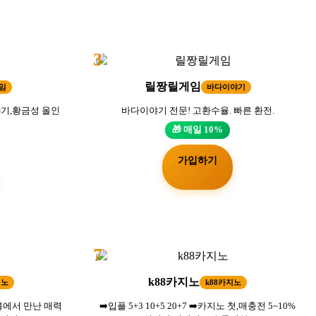
3
릴짱릴게임
임
바다이야기
야기,황금성 올인
바다이야기 전문! 고환수율. 빠른 환전.
🎁 매일 10%
가입하기
7
k88카지노
지노
k88카지노
블에서 만난 매력
➡️입플 5+3 10+5 20+7 ➡️카지노 첫,매충전 5~10%