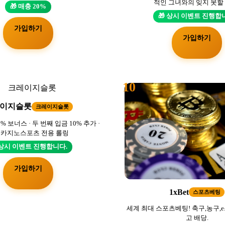
적인 그녀와의 잊지 못할 
🎁 매충 20%
🎁 상시 이벤트 진행합
가입하기
가입하기
10
이지슬롯
크레이지슬롯
% 보너스 · 두 번째 입금 10% 추가 ·
카지노스포츠 전용 롤링
 상시 이벤트 진행합니다.
가입하기
1xBet
스포츠베팅
세계 최대 스포츠베팅! 축구,농구,e
고 배당.