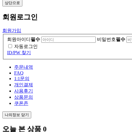
상단으로
회원
로그인
회원가입
회원아이디
필수
비밀번호
필수
자동로그인
ID/PW 찾기
주문내역
FAQ
1:1문의
개인결제
사용후기
상품문의
쿠폰존
나의정보 닫기
오늘 본 상품
0