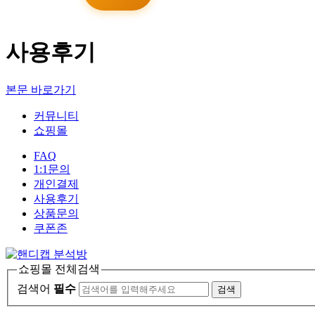
사용후기
본문 바로가기
커뮤니티
쇼핑몰
FAQ
1:1문의
개인결제
사용후기
상품문의
쿠폰존
쇼핑몰 전체검색
검색어
필수
검색