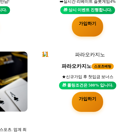
만남!
➡️실시간 리베이트 슬롯게임4%
니다.
🎁 상시 이벤트 진행합니다.
가입하기
11
파라오카지노
스포츠베팅
★신규가입 후 첫입금 보너스
🎁 롤링조건은 500% 입니다.
가입하기
스포츠. 업계 최