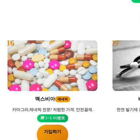
16
17
맥스비아
제네릭
카마그라,제네릭 전문! 저렴한 가격. 안전결제.
천연 발기제 
🎁 3+1 이벤트
가입하기