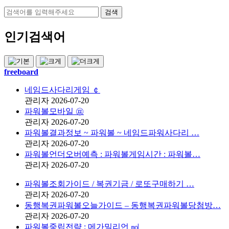
검색
인기검색어
freeboard
네임드사다리게임 ￠
관리자
2026-07-20
파워볼모바일 ㉬
관리자
2026-07-20
파워볼결과정보 ~ 파워볼 ~ 네임드파워사다리 …
관리자
2026-07-20
파워볼언더오버예측 : 파워볼게임시간 : 파워볼…
관리자
2026-07-20
파워볼조회가이드 / 복권기금 / 로또구매하기 …
관리자
2026-07-20
동행복권파워볼오늘가이드 – 동행복권파워볼당첨방…
관리자
2026-07-20
파워볼중립전략 : 메가밀리언 ㏖