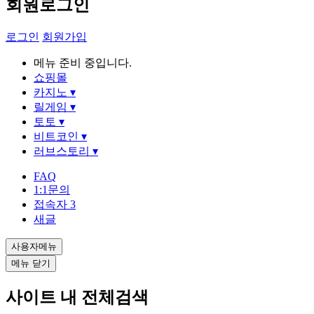
회원로그인
로그인
회원가입
메뉴 준비 중입니다.
쇼핑몰
카지노 ▾
릴게임 ▾
토토 ▾
비트코인 ▾
러브스토리 ▾
FAQ
1:1문의
접속자
3
새글
사용자메뉴
메뉴 닫기
사이트 내 전체검색