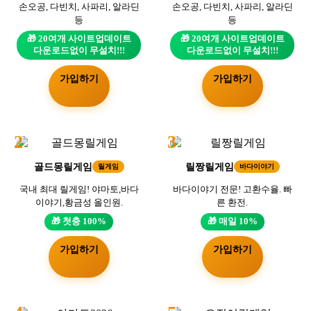
손오공, 다빈치, 사파리, 알라딘
손오공, 다빈치, 사파리, 알라딘
등
등
🎁 20여개 사이트업데이트
🎁 20여개 사이트업데이트
다운로드없이 무설치!!!
다운로드없이 무설치!!!
가입하기
가입하기
2
3
골드몽릴게임
릴짱릴게임
릴게임
바다이야기
국내 최대 릴게임! 야마토,바다
바다이야기 전문! 고환수율. 빠
이야기,황금성 올인원.
른 환전.
🎁 첫충 100%
🎁 매일 10%
가입하기
가입하기