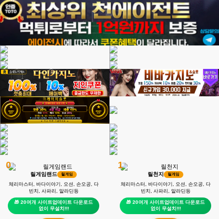
0
1
릴게임랜드
릴천지
릴게임
릴게임
체리마스터, 바다이야기, 오션, 손오공, 다
체리마스터, 바다이야기, 오션, 손오공, 다
빈치, 사파리, 알라딘등
빈치, 사파리, 알라딘등
🎁 20여개 사이트업데이트 다운로드
🎁 20여개 사이트업데이트 다운로드
없이 무설치!!!
없이 무설치!!!