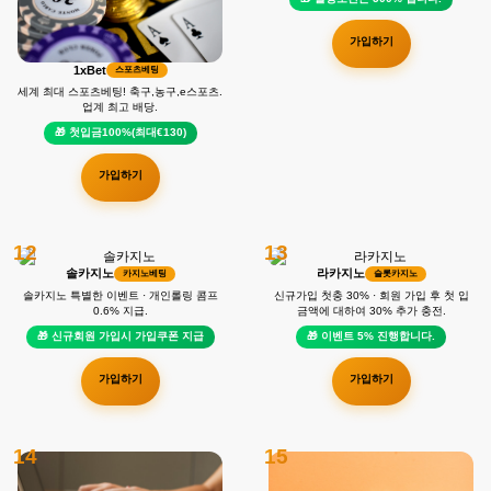
가입하기
1xBet
스포츠베팅
세계 최대 스포츠베팅! 축구,농구,e스포츠.
업계 최고 배당.
🎁 첫입금100%(최대€130)
가입하기
12
13
솔카지노
라카지노
카지노베팅
슬롯카지노
솔카지노 특별한 이벤트 · 개인롤링 콤프
신규가입 첫충 30% · 회원 가입 후 첫 입
0.6% 지급.
금액에 대하여 30% 추가 충전.
🎁 신규회원 가입시 가입쿠폰 지급
🎁 이벤트 5% 진행합니다.
가입하기
가입하기
14
15