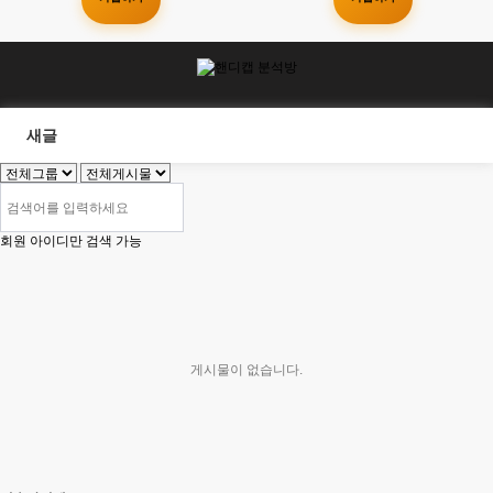
새글
회원 아이디만 검색 가능
게시물이 없습니다.