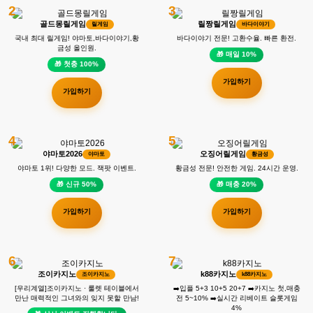
2
3
골드몽릴게임
릴짱릴게임
릴게임
바다이야기
국내 최대 릴게임! 야마토,바다이야기,황
바다이야기 전문! 고환수율. 빠른 환전.
금성 올인원.
🎁 매일 10%
🎁 첫충 100%
가입하기
가입하기
4
5
야마토2026
오징어릴게임
야마토
황금성
야마토 1위! 다양한 모드. 잭팟 이벤트.
황금성 전문! 안전한 게임. 24시간 운영.
🎁 신규 50%
🎁 매충 20%
가입하기
가입하기
6
7
조이카지노
k88카지노
조이카지노
k88카지노
[우리계열]조이카지노 · 룰렛 테이블에서
➡️입플 5+3 10+5 20+7 ➡️카지노 첫,매충
만난 매력적인 그녀와의 잊지 못할 만남!
전 5~10% ➡️실시간 리베이트 슬롯게임
4%