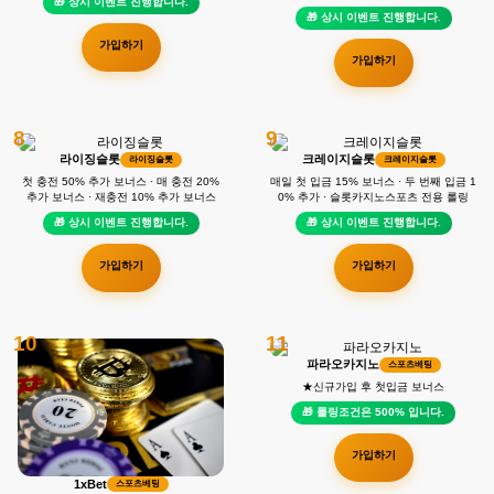
🎁 상시 이벤트 진행합니다.
🎁 상시 이벤트 진행합니다.
가입하기
가입하기
8
9
라이징슬롯
크레이지슬롯
라이징슬롯
크레이지슬롯
첫 충전 50% 추가 보너스 · 매 충전 20%
매일 첫 입금 15% 보너스 · 두 번째 입금 1
추가 보너스 · 재충전 10% 추가 보너스
0% 추가 · 슬롯카지노스포츠 전용 롤링
🎁 상시 이벤트 진행합니다.
🎁 상시 이벤트 진행합니다.
가입하기
가입하기
10
11
파라오카지노
스포츠베팅
★신규가입 후 첫입금 보너스
🎁 롤링조건은 500% 입니다.
가입하기
1xBet
스포츠베팅