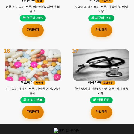
하나약국
정력원
종합
시알리스
정품 비아그라 전문! 빠른배송. 처방전 불
시알리스,레비트라 전문! 당일배송. 비밀
필요.
포장.
🎁 첫구매 20%
🎁 재구매 15%
가입하기
가입하기
16
17
맥스비아
비아약국
제네릭
천연제품
카마그라,제네릭 전문! 저렴한 가격. 안전
천연 발기제 전문! 부작용 없음. 장기복용
결제.
가능.
🎁 3+1 이벤트
🎁 샘플 증정
가입하기
가입하기