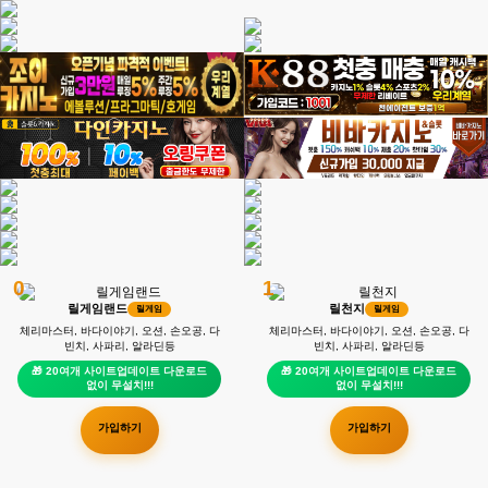
0
1
릴게임랜드
릴천지
릴게임
릴게임
체리마스터, 바다이야기, 오션, 손오공, 다
체리마스터, 바다이야기, 오션, 손오공, 다
빈치, 사파리, 알라딘등
빈치, 사파리, 알라딘등
🎁 20여개 사이트업데이트 다운로드
🎁 20여개 사이트업데이트 다운로드
없이 무설치!!!
없이 무설치!!!
가입하기
가입하기